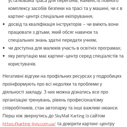
устаткована траса для перегонів, наявність повного
комплексу засобів безпеки на трасі та у машині, чи є в
картинг-центрі спеціальне екіпірування;
досвід та кваліфікація інструкторів – чи вміють вони
працювати з дітьми, який обсяг навичок та
спеціальних знань здатні передати учням;
чи доступна для малюків участь в освітніх програмах;
яку репутацію має картинг-центр серед спеціалістів та
користувачів.
Негативні відгуки на профільних ресурсах у подробицях
проінформують про всі недоліки та проблеми у
діяльності закладу. З них можна дізнатись все про
організацію тренувань, рівень професіоналізму
співробітників, стан автопарку та інші важливі нюанси.
Перш ніж звернутись до SkyMall Karting із сайтом
https://karting-kyiv.com.ua/
та довірити картинг-центру