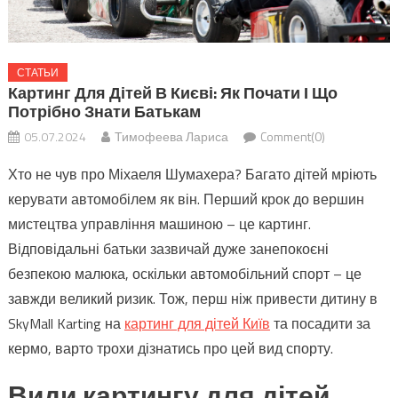
СТАТЬИ
Картинг Для Дітей В Києві: Як Почати І Що
Потрібно Знати Батькам
05.07.2024
Тимофеева Лариса
Comment(0)
Хто не чув про Міхаеля Шумахера? Багато дітей мріють
керувати автомобілем як він. Перший крок до вершин
мистецтва управління машиною – це картинг.
Відповідальні батьки зазвичай дуже занепокоєні
безпекою малюка, оскільки автомобільний спорт – це
завжди великий ризик. Тож, перш ніж привести дитину в
SkyMall Karting на
картинг для дітей Київ
та посадити за
кермо, варто трохи дізнатись про цей вид спорту.
Види картингу для дітей