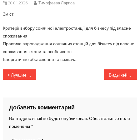
30.01.2026
Тимофеева Лариса
Зміст:
Критерії вибору сонячної електростанції для бізнесу під власне
споживання
Практика впровадження сонячних станцій для бізнесу під власне
споживання: етапи та особливості
Енергетичне обстеження та визнач…
Навигация
Лучшие шрифты для вывесок на зданиях
Виды кейтеринговых услуг
по
записям
Добавить комментарий
Ваш адрес email не будет опубликован.
Обязательные поля
помечены
*