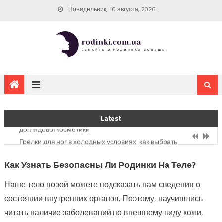
Skip
Понедельник, 10 августа, 2026
to
content
Що має бути в асортименті магазину дитячого одягу для
найменших
Натурально та локально: ТОП українських брендів
Latest
доглядової косметики
Грелки для ног в холодных условиях: как выбрать
подходящий вариант
Что важно знать о вирусе папилломы человека
Как Узнать Безопасны Ли Родинки На Теле?
Рейтинг магазинів квітів у Львові: де замовити стильні букети
Наше тело порой можете подсказать нам сведения о
Що має бути в асортименті магазину дитячого одягу для
состоянии внутренних органов. Поэтому, научившись
найменших
читать наличие заболеваний по внешнему виду кожи,
Натурально та локально: ТОП українських брендів